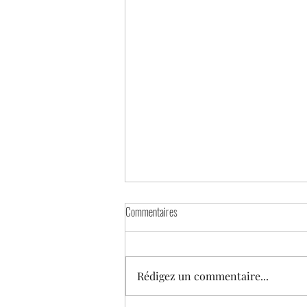
Prochain RDV...
Commentaires
A vos agendas... Prochainne
présence sur Remoulins (30210).
Le 29 et 30 octobre. Sinon rdv,
Rédigez un commentaire...
Aujac (30450) Villefort (48800)
Aix en...