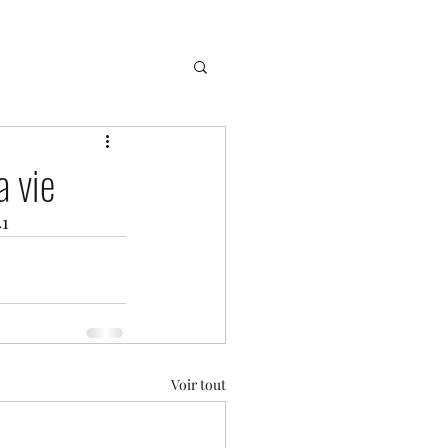
a vie
41
Voir tout