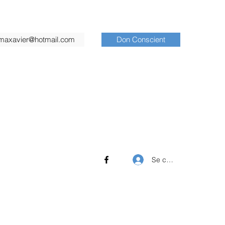
imaxavier@hotmail.com
Don Conscient
Se connecter