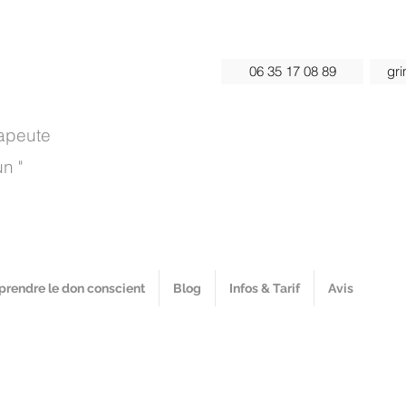
06 35 17 08 89
gr
rapeute
n "
rendre le don conscient
Blog
Infos & Tarif
Avis