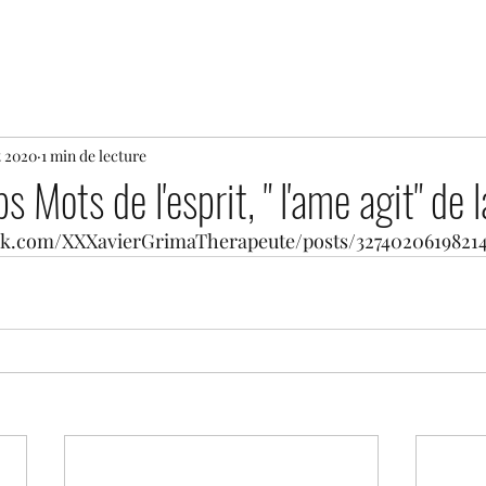
t 2020
1 min de lecture
 Mots de l'esprit, " l'ame agit" de l
ok.com/XXXavierGrimaTherapeute/posts/3274020619821